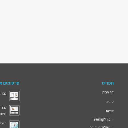
תפריט
פרסומים אח
דף הבית
כבר ג
טיפים
להגיע
אודות
(Responsive)
בין לקוחותינו
5 עצות לניווט חכם של המבקרים באתר
תהליך העבודה